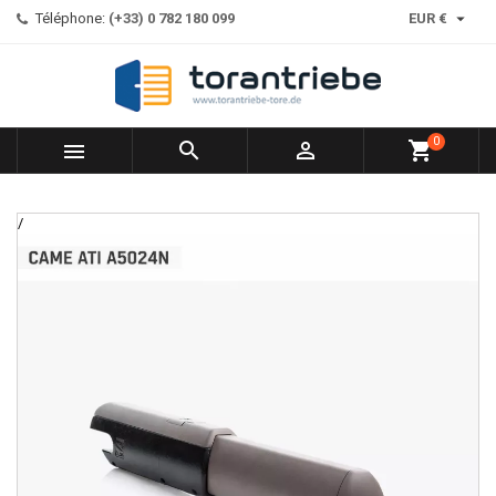

Téléphone:
(+33) 0 782 180 099
EUR €
0



shopping_cart
/