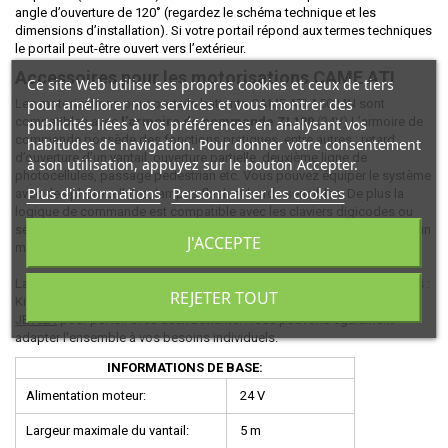
angle d’ouverture de 120˚ (regardez le schéma technique et les
dimensions d’installation). Si votre portail répond aux termes techniques
le portail peut-être ouvert vers l’extérieur.
Accessoires pour les motorisations CAME ATI
Ce site Web utilise ses propres cookies et ceux de tiers
pour améliorer nos services et vous montrer des
Les motorisations pour portails battants CAME ATI A5024N sont
compatibles avec
l’armoire de commande ZL180
(24V) L’armoire de
publicités liées à vos préférences en analysant vos
commande possède des fonctions pratiques, entre autres : retard
habitudes de navigation. Pour donner votre consentement
d’ouverture d’un vantail, ouverture partielle, deuxième ligne de
à son utilisation, appuyez sur le bouton Accepter.
photocellules, passage pedestrian etc. Vous pouvez équiper le système
Plus d'informations
Personnaliser les cookies
avec des photocellules, lampes flash et bords sensibles. De plus la
logique de commande est compatible avec les claviers digicodes ou
sélecteurs à clé CAME. L’armoire de commande CAME ZL180 garantit un
J'ACCEPTE
maximum de sécurité.
La motorisation CAME ATI A5024N est disponible dans des ensembles :
REJETER TOUT
Kit CAME
MONOJET524
pour un portail avec un battant et Kit CAME
JET524
pour portail avec deux battants. Nous pouvons également
adapter l'ensemble à vos besoins individuels.
INFORMATIONS DE BASE:
Alimentation moteur:
24 V
Largeur maximale du vantail:
5 m