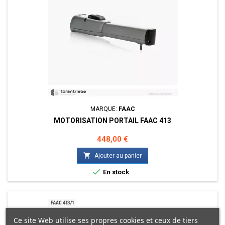
MARQUE:
FAAC
MOTORISATION PORTAIL FAAC 413
Prix
448,00 €

Ajouter au panier

En stock
Ce site Web utilise ses propres cookies et ceux de tiers