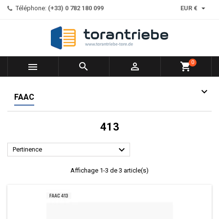

Téléphone:
(+33) 0 782 180 099
EUR €
0



shopping_cart
FAAC
413

Pertinence
Affichage 1-3 de 3 article(s)