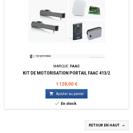
MARQUE:
FAAC
KIT DE MOTORISATION PORTAIL FAAC 413/2
Prix
1 128,00 €

Ajouter au panier

En stock

RETOUR EN HAUT