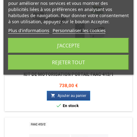
pour améliorer nos services et vous montrer des
publicités liées à vos préférences en analysant vos
habitudes de navigation. Pour donner votre consentement
à son utilisation, appuyez sur le bouton Accepter.
Plus d'informations
Personnaliser les cookies
J'ACCEPTE
REJETER TOUT
MARQUE:
FAAC
KIT DE MOTORISATION PORTAIL FAAC 413/1
Prix
738,00 €

Ajouter au panier

En stock