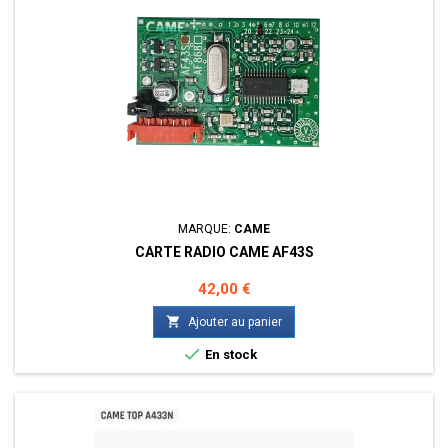
MARQUE:
CAME
CARTE RADIO CAME AF43S
Prix
42,00 €

Ajouter au panier

En stock