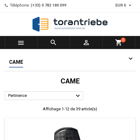

Téléphone:
(+33) 0 782 180 099
EUR €
0



shopping_cart
CAME
CAME

Pertinence
Affichage 1-12 de 39 article(s)