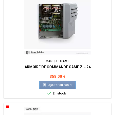
MARQUE:
CAME
ARMOIRE DE COMMANDE CAME ZLJ24
Prix
358,00 €

Ajouter au panier

En stock