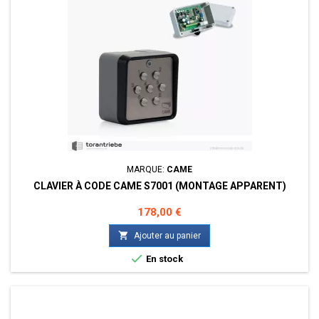
MARQUE:
CAME
CLAVIER À CODE CAME S7001 (MONTAGE APPARENT)
Prix
178,00 €

Ajouter au panier

En stock