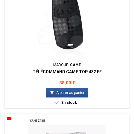
MARQUE:
CAME
TÉLÉCOMMAND CAME TOP 432 EE
Prix
38,00 €

Ajouter au panier

En stock