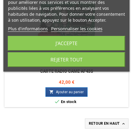
pour améliorer nos services et vous montrer des
publicités liées à vos préférences en analysant vos
habitudes de navigation. Pour donner votre consentement
à son utilisation, appuyez sur le bouton Accepter.
Plus d'informations
Personnaliser les cookies
J'ACCEPTE
REJETER TOUT
MARQUE:
CAME
CARTE RADIO CAME AF43S
Prix
42,00 €

Ajouter au panier

En stock

RETOUR EN HAUT