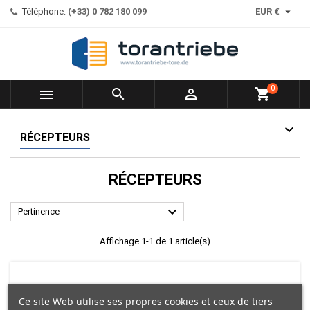

Téléphone:
(+33) 0 782 180 099
EUR €
0



shopping_cart
RÉCEPTEURS
RÉCEPTEURS

Pertinence
Affichage 1-1 de 1 article(s)
Ce site Web utilise ses propres cookies et ceux de tiers