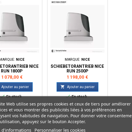
MARQUE:
NICE
MARQUE:
NICE
ETORANTRIEB NICE
SCHIEBETORANTRIEB NICE
RUN 1800P
RUN 2500P
Prix
Prix
1 078,00 €
1 198,00 €

Ajouter au panier
Ajouter au panier


En stock
En stock
ite Web utilise ses propres cookies et ceux de tiers pour améliorer
ices et vous montrer des publicités liées à vos préférences en
-2 de 2 article(s)
ysant vos habitudes de navigation. Pour donner votre consenteme
utilisation, appuyez sur le bouton Accepter.
 d'informations
Personnaliser les cookies