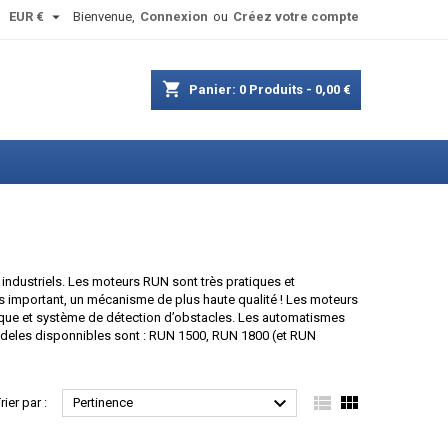

EUR €
Bienvenue,
Connexion
ou
Créez votre compte
shopping_cart
Panier:
0
Produits - 0,00 €
industriels. Les moteurs RUN sont très pratiques et
us important, un mécanisme de plus haute qualité ! Les moteurs
rique et système de détection d’obstacles. Les automatismes
odeles disponnibles sont : RUN 1500, RUN 1800 (et RUN



rier par :
Pertinence