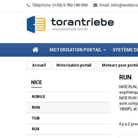
Téléphone:
(+33) 0 782 180 099
Email:
info@motorisa
MOTORISATION PORTAIL
SYSTÈME DE
Accueil
Motorisation portail
Moteurs pour portail
RUN
NICE
NICE RUN, 
sophistiqu
ROBUS
NICE RUN s
sont conçu
RUN
1800P), et
TUB
Il y a 2 pro
ROX