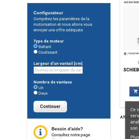
Configurateur
Compétez les paramètres de la
motorisation et nous allons vous
envoyer une offre adéquate
Type de moteur
Battant
Coulissant
Largeur d'un vantail [cm]
SCHIEB
Nombre de vantaux
Un

Deux
Continuer
Ce s
serv
Affichage 1
anal
son 
Besoin d'aide?
Consultez notre page
Plus