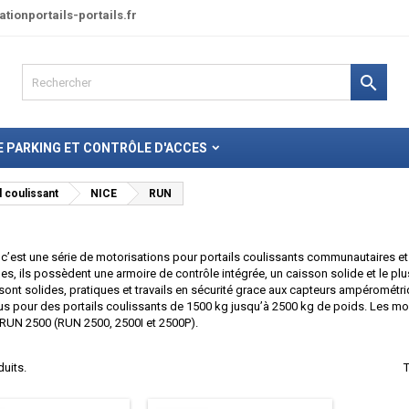
tionportails-portails.fr

 PARKING ET CONTRÔLE D'ACCES
 coulissant
NICE
RUN
c’est une série de motorisations pour portails coulissants communautaires et 
es, ils possèdent une armoire de contrôle intégrée, un caisson solide et le pl
ont solides, pratiques et travails en sécurité grace aux capteurs ampéromét
s pour des portails coulissants de 1500 kg jusqu’à 2500 kg de poids. Les m
 RUN 2500 (RUN 2500, 2500I et 2500P).
duits.
T